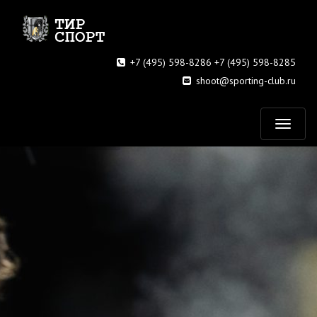
+7 (495) 598-8286 +7 (495) 598-8285
shoot@sporting-club.ru
T
o
g
g
l
e