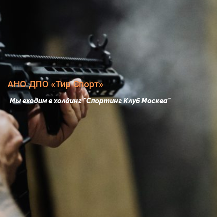
n
a
v
i
АНО ДПО «Тир Спорт»
g
Мы входим в холдинг "Спортинг Клуб Москва"
a
t
i
o
n